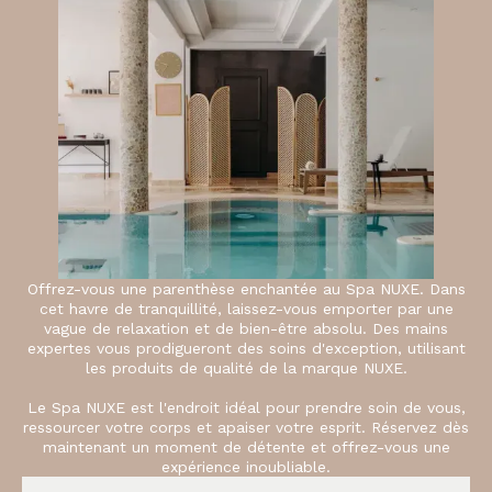
Offrez-vous une parenthèse enchantée au Spa NUXE. Dans
cet havre de tranquillité, laissez-vous emporter par une
vague de relaxation et de bien-être absolu. Des mains
expertes vous prodigueront des soins d'exception, utilisant
les produits de qualité de la marque NUXE.
Le Spa NUXE est l'endroit idéal pour prendre soin de vous,
ressourcer votre corps et apaiser votre esprit. Réservez dès
maintenant un moment de détente et offrez-vous une
expérience inoubliable.