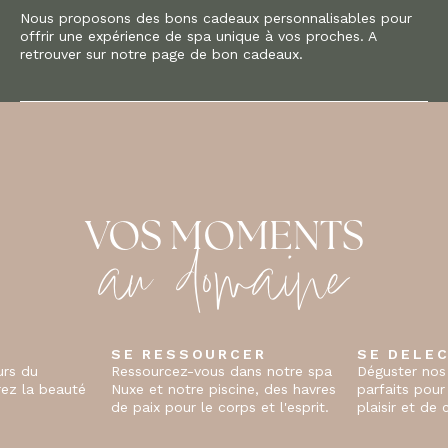
Nous proposons des bons cadeaux personnalisables pour
offrir une expérience de spa unique à vos proches. A
retrouver sur notre page de bon cadeaux.
au domaine
VOS MOMENTS
ER
SE DELECTER
SE REGA
ns notre spa
Déguster nos cocktails exquis,
Savourez les 
ne, des havres
parfaits pour un moment de
restaurants r
 et l'esprit.
plaisir et de convivialité.
plat est une 
gustatif.
…