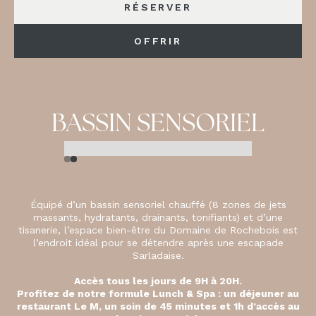
RÉSERVER
OFFRIR
BASSIN SENSORIEL
Slide 2 of 2.
Équipé d’un bassin sensoriel chauffé (8 zones de jets
massants, hydratants, drainants, tonifiants) et d’une
tisanerie, l’espace bien-être du Domaine de Rochebois est
l’endroit idéal pour se détendre après une escapade
Sarladaise.
Accès tous les jours de 9H à 20H.
Profitez de notre formule
Lunch & Spa
: un déjeuner au
restaurant Le M, un soin de 45 minutes et 1h d’accès au