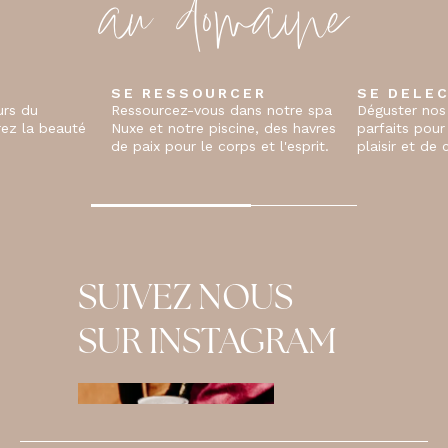
au domaine
ER
SE DELECTER
SE REGA
ns notre spa
Déguster nos cocktails exquis,
Savourez les 
ne, des havres
parfaits pour un moment de
restaurants r
 et l'esprit.
plaisir et de convivialité.
plat est une 
gustatif.
…
SUIVEZ NOUS
SUR INSTAGRAM