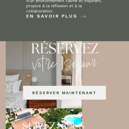
d'un environnement calme et inspirant,
propice à la réflexion et à la
collaboration.
EN SAVOIR PLUS
RÉSERVEZ
votre séjour
RÉSERVER MAINTENANT
SUIVEZ NOUS