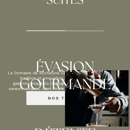
SUITES
…
2
50
M
ÉVASION
Le Domaine de Rochebois célèbre l'alliance parfaite entre
tradition et innovation, offrant une expérience
GOURMANDE
gastronomique où chaque plat révèle une palette de
saveurs uniques, dans l'écrin enchanteur du Périgord Noir.
NOS TABLES