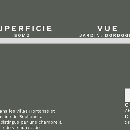
UPERFICIE
VUE
80
M2
JARDIN, DORDOG
C
Ch
ans les villas Hortense et
C
omaine de Rochebois.
e distingue par une chambre à
Ch
ce de vie au rez-de-