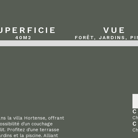
UPERFICIE
VUE
40
M2
FORÊT, JARDINS, PI
C
Ch
ns la villa Hortense, offrant
C
ossibilité d'un couchage
t. Profitez d'une terrasse
Ch
dins et la piscine. Alliant