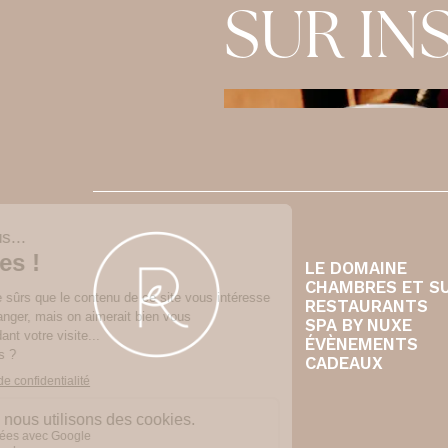
SUR I
LE DOMAINE
CHAMBRES ET S
RESTAURANTS
SPA BY NUXE
ÉVÈNEMENTS
CADEAUX