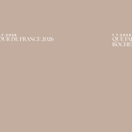
1.7.2026
1.7.2026
OUR DE FRANCE 2026
QUE FA
ROCHEB