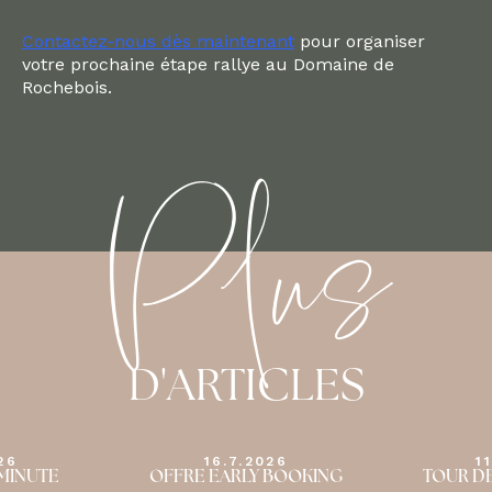
Contactez-nous dès maintenant
pour organiser
votre prochaine étape rallye au Domaine de
Rochebois.
Plus
D'ARTICLES
26
11.7.2026
1
 BOOKING
TOUR DE FRANCE 2026
QUE FAI